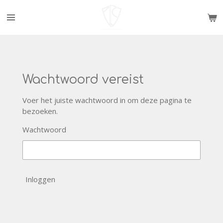
Ga
direct
naar
de
hoofdinhoud
Wachtwoord vereist
Voer het juiste wachtwoord in om deze pagina te
bezoeken.
Wachtwoord
Inloggen